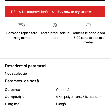
P.S.: 🔥 Nu reaprovizionăm 🔥 –
Buy now or cry later
💔
Comandă rapidă fără
Toate produsele în
Comenzile până la ora
înregistrare
stoc
13:00 sunt expediate
imediat
Descriere și parametri
Noua colectie
Parametri de bază
Culoarea
Galbenă
Compoziție
97% polyestere, 3% elastane
Lungime
Lungă