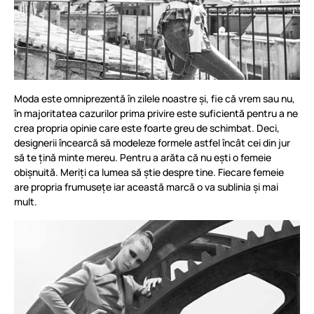
Moda este omniprezentă în zilele noastre și, fie că vrem sau nu,
în majoritatea cazurilor prima privire este suficientă pentru a ne
crea propria opinie care este foarte greu de schimbat. Deci,
designerii încearcă să modeleze formele astfel încât cei din jur
să te țină minte mereu. Pentru a arăta că nu ești o femeie
obișnuită. Meriți ca lumea să știe despre tine. Fiecare femeie
are propria frumusețe iar această marcă o va sublinia și mai
mult.