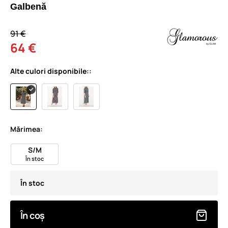
Galbenă
91 €
64 €
Alte culori disponibile::
Mărimea:
S/M
În stoc
În stoc
În coș