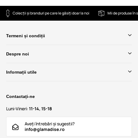
Colecții și branduri pe care le găsiți doar la noi
Mii de produse în 
Termeni și condiții
Despre noi
Informații utile
Contactați-ne
Luni-Vineri:
11-14, 15-18
Aveți întrebări și sugestii?
info@glamadise.ro