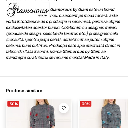
Glamorous by Glam
este un brand
nou, cu accent pe moda tânără. Este
vorba întotdeauna de o producție în serie mică, pentru a obține
exclusivitatea acestor bunuri. Colaborăm cu designeri italieni
(produse de design, selecție de țesături etc.) și designeri cehi
(consultări pentru piața cehă), astfel încât să putem obține
cele mai bune outfituri. Producția este apoi efectuată direct în
fabrici din Italia însorită. Marca
Glamorous by Glam
se
mândrește cu atributul de renume mondial
Made in Italy
.
Produse similare
-30%
-30%