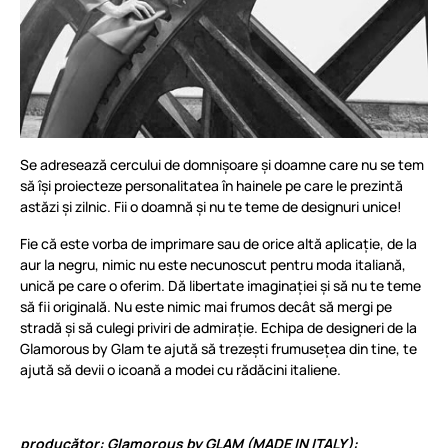
Se adresează cercului de domnișoare și doamne care nu se tem
să își proiecteze personalitatea în hainele pe care le prezintă
astăzi și zilnic. Fii o doamnă și nu te teme de designuri unice!
Fie că este vorba de imprimare sau de orice altă aplicație, de la
aur la negru, nimic nu este necunoscut pentru moda italiană,
unică pe care o oferim. Dă libertate imaginației și să nu te teme
să fii originală. Nu este nimic mai frumos decât să mergi pe
stradă și să culegi priviri de admirație. Echipa de designeri de la
Glamorous by Glam te ajută să trezești frumusețea din tine, te
ajută să devii o icoană a modei cu rădăcini italiene.
producător: Glamorous by GLAM (MADE IN ITALY):