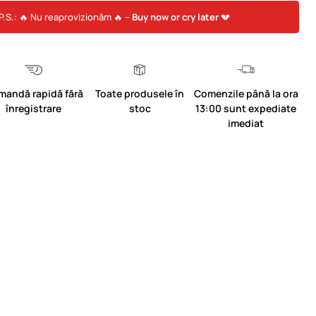
P.S.: 🔥 Nu reaprovizionăm 🔥 –
Buy now or cry later
💔
mandă rapidă fără
Toate produsele în
Comenzile până la ora
înregistrare
stoc
13:00 sunt expediate
imediat