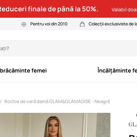
Reduceri finale de până la 50%.
Valabil doar
Pentru voi din 2010
Colecții exclusiviste de l
brăcăminte femei
Încălțăminte f
Rochie de vară damă GLAM&GLAMADISE - Neagră