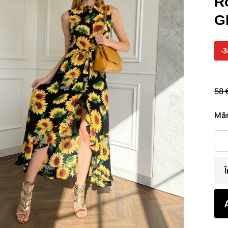
R
G
-
58 
Măr