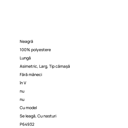
Neagră
100% polyestere
Lungă
Asimetric
,
Larg
,
Tip cămașă
Fără mâneci
în V
nu
nu
Cu model
Se leagă
,
Cu nasturi
P64932