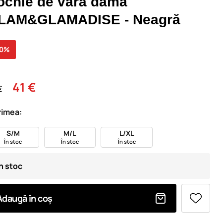
ochie de vară damă
LAM&GLAMADISE - Neagră
30%
41 €
€
imea:
S/M
M/L
L/XL
În stoc
În stoc
În stoc
În stoc
Adaugă în coș