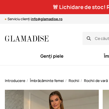
🚨 Lichidare de stoc! 
Serviciu clienți
info@glamadise.ro
Genți piele
Îm
Introducere
Îmbrăcăminte femei
Rochii
Rochii de vară