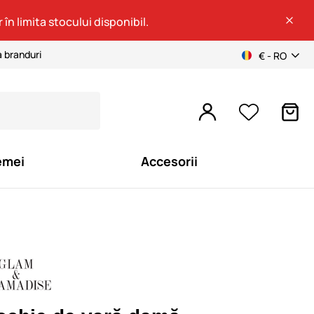
 în limita stocului disponibil.
a branduri
€ - RO
emei
Accesorii