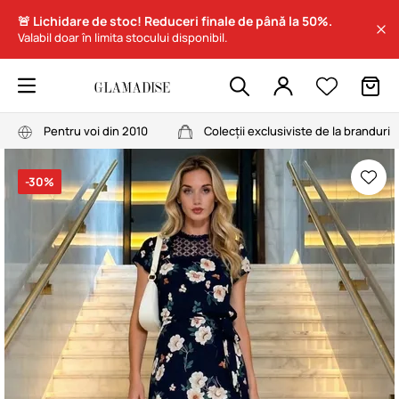
🚨 Lichidare de stoc! Reduceri finale de până la 50%.
Valabil doar în limita stocului disponibil.
Pentru voi din 2010
Colecții exclusiviste de la branduri
-30%