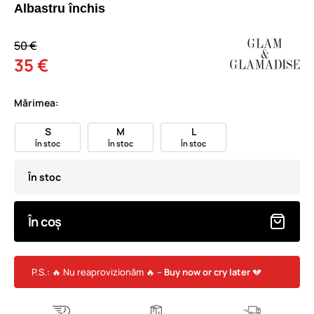
Albastru închis
50 €
35 €
Mărimea:
S
M
L
În stoc
În stoc
În stoc
În stoc
În coș
P.S.: 🔥 Nu reaprovizionăm 🔥 –
Buy now or cry later
💔