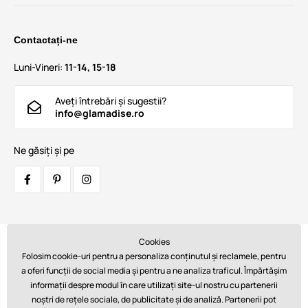
Contactați-ne
Luni-Vineri:
11-14, 15-18
Aveți întrebări și sugestii?
info@glamadise.ro
Ne găsiți și pe
Cookies
Transportatori:
Folosim cookie-uri pentru a personaliza conținutul și reclamele, pentru
a oferi funcții de social media și pentru a ne analiza traficul. Împărtășim
informații despre modul în care utilizați site-ul nostru cu partenerii
noștri de rețele sociale, de publicitate și de analiză. Partenerii pot
Plăți: