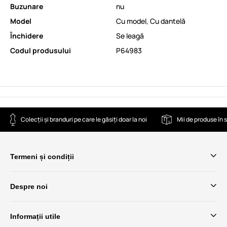
Buzunare
nu
Model
Cu model
,
Cu dantelă
Închidere
Se leagă
Codul produsului
P64983
Colecții și branduri pe care le găsiți doar la noi
Mii de produse în 
Termeni și condiții
Despre noi
Informații utile