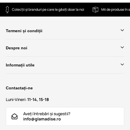
Colecții și branduri pe care le găsiți doar la noi
Mii de produse în 
Termeni și condiții
Despre noi
Informații utile
Contactați-ne
Luni-Vineri:
11-14, 15-18
Aveți întrebări și sugestii?
info@glamadise.ro