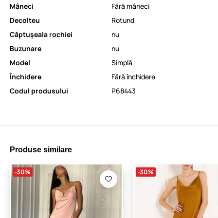
Mâneci
Fără mâneci
Decolteu
Rotund
Căptușeala rochiei
nu
Buzunare
nu
Model
Simplă
Închidere
Fără închidere
Codul produsului
P68443
Produse similare
-30%
-30%