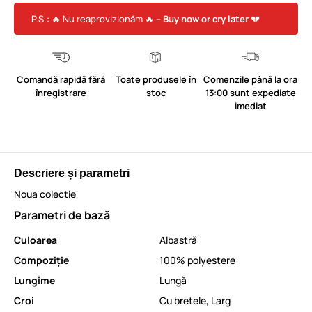
P.S.: 🔥 Nu reaprovizionăm 🔥 –
Buy now or cry later
💔
Comandă rapidă fără
Toate produsele în
Comenzile până la ora
înregistrare
stoc
13:00 sunt expediate
imediat
Descriere și parametri
Noua colectie
Parametri de bază
Culoarea
Albastră
Compoziție
100% polyestere
Lungime
Lungă
Croi
Cu bretele
,
Larg