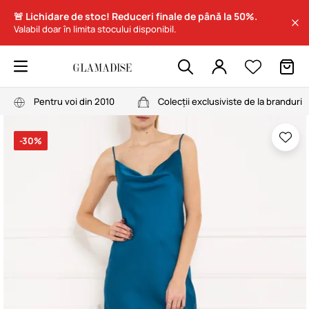
🚨 Lichidare de stoc! Reduceri finale de până la 50%.
Valabil doar în limita stocului disponibil.
Pentru voi din 2010
Colecții exclusiviste de la branduri
-30%