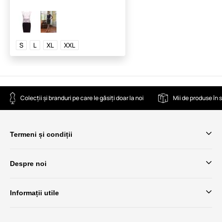
S
L
XL
XXL
Colecții și branduri pe care le găsiți doar la noi
Mii de produse în 
Termeni și condiții
Despre noi
Informații utile