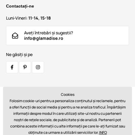
Contactați-ne
Luni-Vineri:
11-14, 15-18
Aveți întrebări și sugestii?
info@glamadise.ro
Ne găsiți și pe
Cookies
Transportatori:
Folosim cookie-uri pentru a personaliza conținutul și reclamele, pentru
a oferi funcții de social media și pentru a ne analiza traficul. Împărtășim
informații despre modul în care utilizați site-ul nostru cu partenerii
noștri de rețele sociale, de publicitate și de analiză. Partenerii pot
Plăți:
combina aceste informații cu alte informații pe care le-ați furnizat sau
obținute ca urmare a utilizării serviciilor lor.
INFO