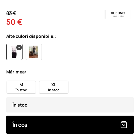
83 €
50 €
Alte culori disponibile::
Mărimea:
M
XL
În stoc
În stoc
În stoc
În coș