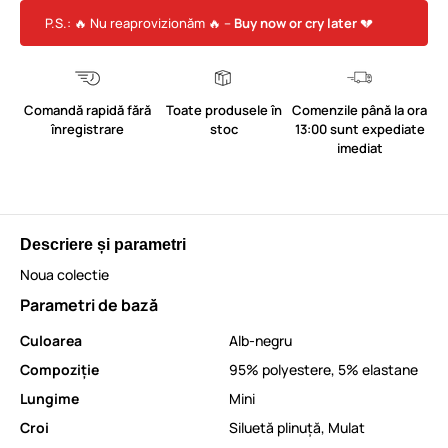
P.S.: 🔥 Nu reaprovizionăm 🔥 –
Buy now or cry later
💔
Comandă rapidă fără
Toate produsele în
Comenzile până la ora
înregistrare
stoc
13:00 sunt expediate
imediat
Descriere și parametri
Noua colectie
Parametri de bază
Culoarea
Alb-negru
Compoziție
95% polyestere, 5% elastane
Lungime
Mini
Croi
Siluetă plinuță
,
Mulat