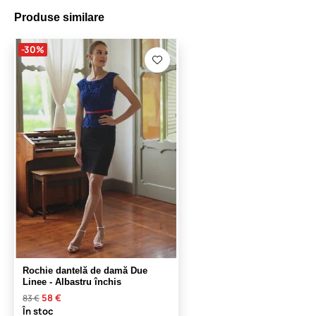
Produse similare
-30%
Rochie dantelă de damă Due
Linee - Albastru închis
58 €
83 €
În stoc