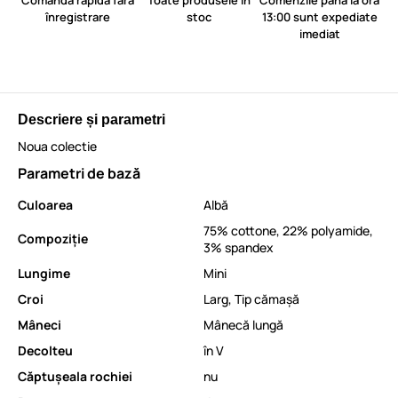
Comandă rapidă fără
Toate produsele în
Comenzile până la ora
înregistrare
stoc
13:00 sunt expediate
imediat
Descriere și parametri
Noua colectie
Parametri de bază
Culoarea
Albă
75% cottone, 22% polyamide,
Compoziție
3% spandex
Lungime
Mini
Croi
Larg
,
Tip cămașă
Mâneci
Mânecă lungă
Decolteu
în V
Căptușeala rochiei
nu