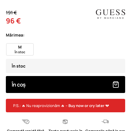
191 €
96 €
Mărimea:
M
În stoc
În stoc
În coș
P.S.: 🔥 Nu reaprovizionăm 🔥 –
Buy now or cry later
💔