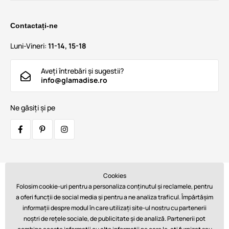
Contactați-ne
Luni-Vineri:
11-14, 15-18
Aveți întrebări și sugestii?
info@glamadise.ro
Ne găsiți și pe
Cookies
Transportatori:
Folosim cookie-uri pentru a personaliza conținutul și reclamele, pentru
a oferi funcții de social media și pentru a ne analiza traficul. Împărtășim
informații despre modul în care utilizați site-ul nostru cu partenerii
noștri de rețele sociale, de publicitate și de analiză. Partenerii pot
Plăți: