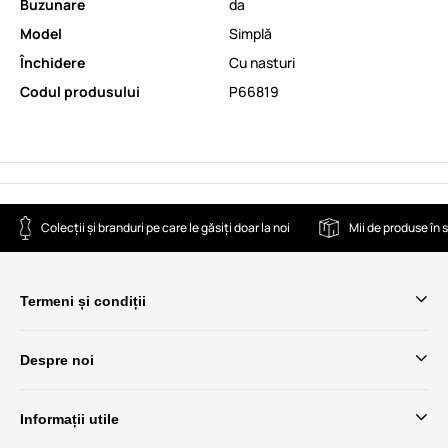
Buzunare
da
Model
Simplă
Închidere
Cu nasturi
Codul produsului
P66819
Colecții și branduri pe care le găsiți doar la noi
Mii de produse în 
Termeni și condiții
Despre noi
Informații utile