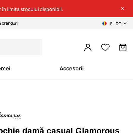
 în limita stocului disponibil.
a branduri
€ - RO
emei
Accesorii
ochie damă casual Glamorous