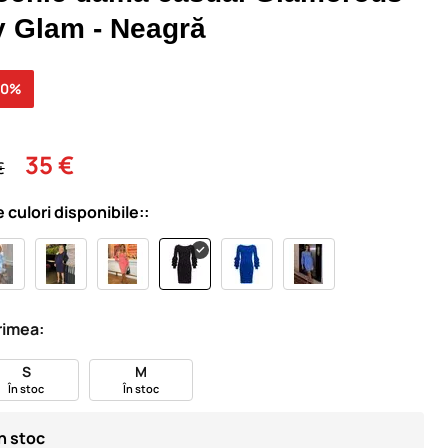
y Glam - Neagră
40%
35 €
€
e culori disponibile::
imea:
S
M
În stoc
În stoc
În stoc