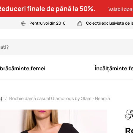
Reduceri finale de până la 50%.
Valabil doar
Pentru voi din 2010
Colecții exclusiviste de l
brăcăminte femei
Încălțăminte f
ți
Rochie damă casual Glamorous by Glam - Neagră
R