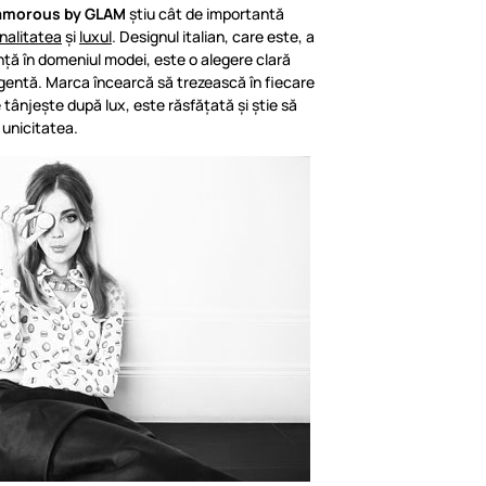
amorous by GLAM
știu cât de importantă
inalitatea
și
luxul
. Designul italian, care este, a
ință în domeniul modei, este o alegere clară
gentă. Marca încearcă să trezească în fiecare
 tânjește după lux, este răsfățată și știe să
 unicitatea.