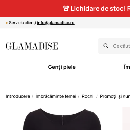
🚨 Lichidare de stoc! 
Serviciu clienți
info@glamadise.ro
Genți piele
Îm
Introducere
Îmbrăcăminte femei
Rochii
Promoții și nun