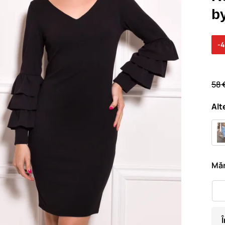
b
-
58 
Alt
Măr