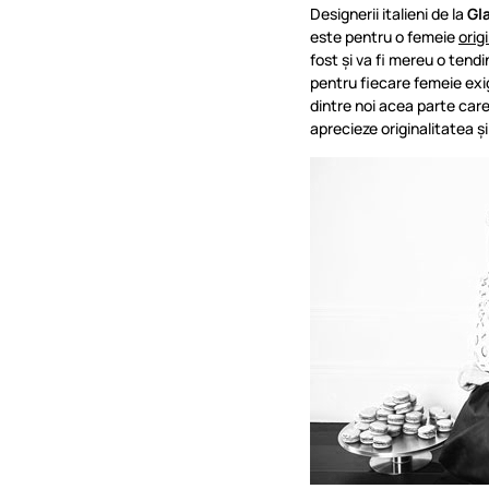
Designerii italieni de la
Gl
este pentru o femeie
orig
fost și va fi mereu o tend
pentru fiecare femeie exi
dintre noi acea parte care
aprecieze originalitatea și