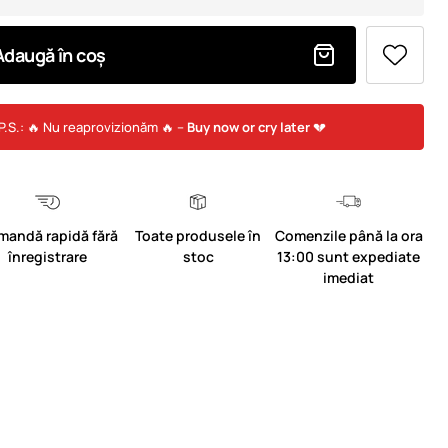
Adaugă în coș
P.S.: 🔥 Nu reaprovizionăm 🔥 –
Buy now or cry later
💔
mandă rapidă fără
Toate produsele în
Comenzile până la ora
înregistrare
stoc
13:00 sunt expediate
imediat