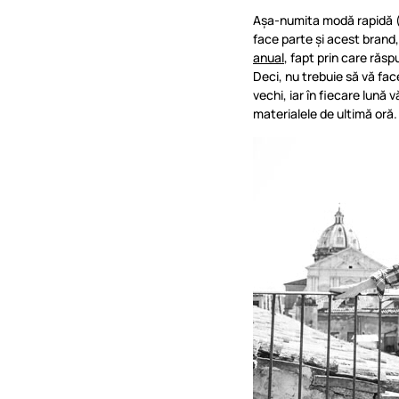
Așa-numita modă rapidă (d
face parte și acest brand
anual
, fapt prin care răsp
Deci, nu trebuie să vă fac
vechi, iar în fiecare lună v
materialele de ultimă oră.