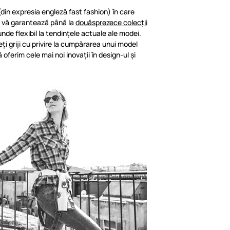
in expresia engleză fast fashion) în care
, vă garantează până la
douăsprezece colecții
unde flexibil la tendințele actuale ale modei.
eți griji cu privire la cumpărarea unui model
ă oferim cele mai noi inovații în design-ul și