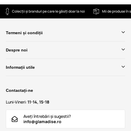
Colecții și branduri pe care le găsiți doar la noi
Mii de produse în 
Termeni și condiții
Despre noi
Informații utile
Contactați-ne
Luni-Vineri:
11-14, 15-18
Aveți întrebări și sugestii?
info@glamadise.ro