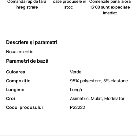
Comandă rapidă fără
Toate produsele în
Comenzile până la ora
înregistrare
stoc
13:00 sunt expediate
imediat
Descriere și parametri
Noua colectie
Parametri de bază
Culoarea
Verde
Compoziție
95% polyestere, 5% elastane
Lungime
Lungă
Croi
Asimetric
,
Mulat
,
Modelator
Codul produsului
P22222