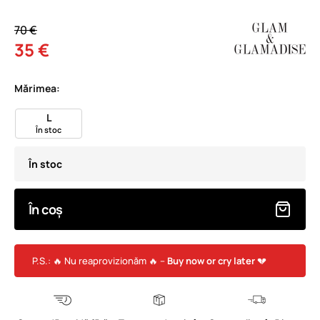
70 €
35 €
Mărimea:
L
În stoc
În stoc
În coș
P.S.: 🔥 Nu reaprovizionăm 🔥 –
Buy now or cry later
💔