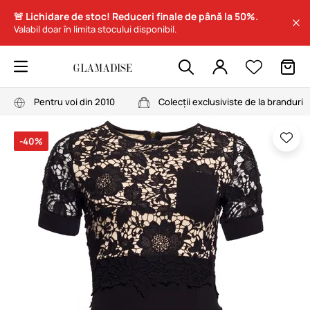
🚨 Lichidare de stoc! Reduceri finale de până la 50%.
Valabil doar în limita stocului disponibil.
Pentru voi din 2010
Colecții exclusiviste de la branduri
-40%