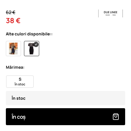
62 €
38 €
Alte culori disponibile::
Mărimea:
S
În stoc
În stoc
În coș