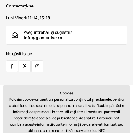
Contactați-ne
Luni-Vineri:
11-14, 15-18
Aveți întrebări și sugestii?
info@glamadise.ro
Ne găsiți și pe
Cookies
Transportatori:
Folosim cookie-uri pentru a personaliza conținutul și reclamele, pentru
a oferi funcții de social media și pentru a ne analiza traficul. Împărtășim
informații despre modul în care utilizați site-ul nostru cu partenerii
noștri de rețele sociale, de publicitate și de analiză. Partenerii pot
Plăți:
combina aceste informații cu alte informații pe care le-ați furnizat sau
obținute ca urmare a utilizării serviciilor lor.
INFO