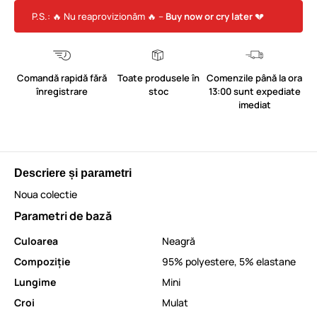
P.S.: 🔥 Nu reaprovizionăm 🔥 –
Buy now or cry later
💔
Comandă rapidă fără
Toate produsele în
Comenzile până la ora
înregistrare
stoc
13:00 sunt expediate
imediat
Descriere și parametri
Noua colectie
Parametri de bază
Culoarea
Neagră
Compoziție
95% polyestere, 5% elastane
Lungime
Mini
Croi
Mulat