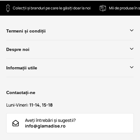
Colecții și branduri pe care le găsiți doar la noi
Mii de produse în 
Termeni și condiții
Despre noi
Informații utile
Contactați-ne
Luni-Vineri:
11-14, 15-18
Aveți întrebări și sugestii?
info@glamadise.ro