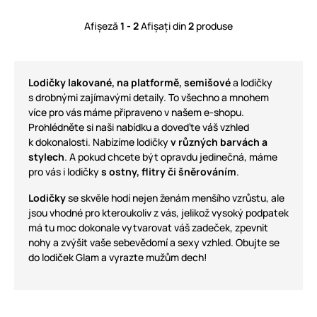
Afișeză
1 - 2
Afișați din
2
produse
Lodičky
lakované, na platformě, semišové
a lodičky
s drobnými zajímavými detaily. To všechno a mnohem
více pro vás máme připraveno v našem e-shopu.
Prohlédněte si naši nabídku a doveďte váš vzhled
k dokonalosti. Nabízíme lodičky
v různých barvách a
stylech
. A pokud chcete být opravdu jedinečná, máme
pro vás i lodičky
s ostny, flitry či šněrováním
.
Lodičky
se skvěle hodí nejen ženám menšího vzrůstu, ale
jsou vhodné pro kteroukoliv z vás, jelikož vysoký podpatek
má tu moc dokonale vytvarovat váš zadeček, zpevnit
nohy a zvýšit vaše sebevědomí a sexy vzhled. Obujte se
do lodiček Glam a vyrazte mužům dech!