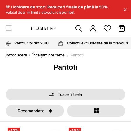
🚨 Lichidare de stoc! Reduceri finale de până la 50%.
Valabil doar în limita stocului disponibil.
Pentru voi din 2010
Colecții exclusiviste de la branduri
Introducere
Încălțăminte femei
Pantofi
Pantofi
Toate filtrele
Recomandate
-50%
-50%