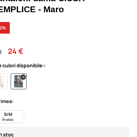
EMPLICE - Maro
30%
24 €
€
e culori disponibile::
imea:
S/M
În stoc
În stoc