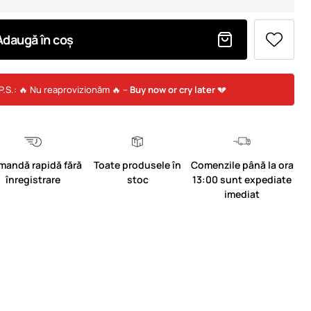
Adaugă în coș
P.S.: 🔥 Nu reaprovizionăm 🔥 –
Buy now or cry later
💔
mandă rapidă fără
Toate produsele în
Comenzile până la ora
înregistrare
stoc
13:00 sunt expediate
imediat