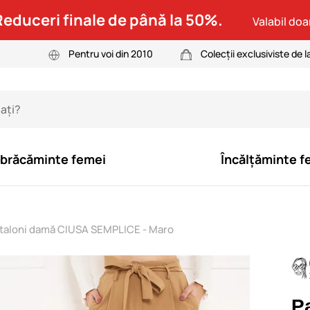
Reduceri finale de până la 50%.
Valabil doar
Pentru voi din 2010
Colecții exclusiviste de l
brăcăminte femei
Încălțăminte f
taloni damă CIUSA SEMPLICE - Maro
P