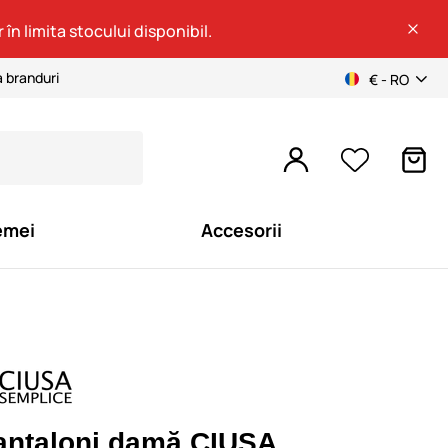
 în limita stocului disponibil.
a branduri
€ - RO
emei
Accesorii
antaloni damă CIUSA