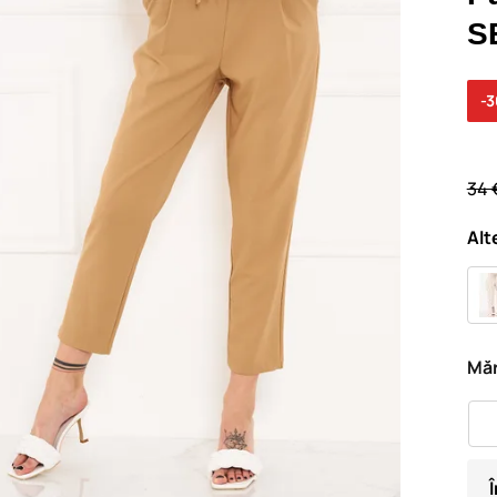
S
-
34 
Alt
Măr