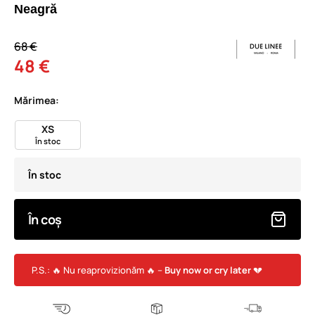
Neagră
68 €
48 €
Mărimea:
XS
În stoc
În stoc
În coș
P.S.: 🔥 Nu reaprovizionăm 🔥 –
Buy now or cry later
💔