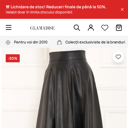
🚨 Lichidare de stoc! Reduceri finale de până la 50%.
Valabil doar în limita stocului disponibil.
Pentru voi din 2010
Colecții exclusiviste de la branduri
-30%