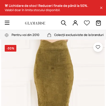
🚨 Lichidare de stoc! Reduceri finale de până la 50%.
Valabil doar în limita stocului disponibil.
Pentru voi din 2010
Colecții exclusiviste de la branduri
-30%