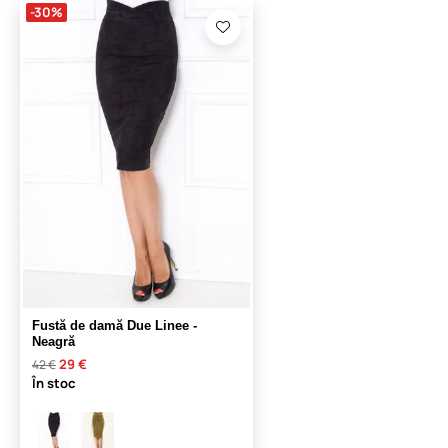
-30%
Fustă de damă Due Linee -
Neagră
29 €
42 €
În stoc