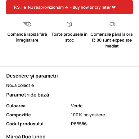
P.S.: 🔥 Nu reaprovizionăm 🔥 –
Buy now or cry later
💔
Comandă rapidă fără
Toate produsele în
Comenzile până la ora
înregistrare
stoc
13:00 sunt expediate
imediat
Descriere și parametri
Noua colectie
Parametri de bază
Culoarea
Verde
Compoziție
100% polyestere
Codul produsului
P65586
Mărcă Due Linee