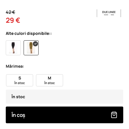
42 €
29 €
Alte culori disponibile::
Mărimea:
S
M
În stoc
În stoc
În stoc
În coș