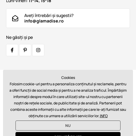
Luni-Vineri:
11-14, 15-18
Aveți întrebări și sugestii?
info@glamadise.ro
Ne găsiți și pe
Cookies
Transportatori:
Folosim cookie-uri pentru a personaliza conținutul și reclamele, pentru
a oferi funcții de social media și pentru a ne analiza traficul. Împărtășim
informații despre modul în care utilizați site-ul nostru cu partenerii
noștri de rețele sociale, de publicitate și de analiză. Partenerii pot
Plăți:
combina aceste informații cu alte informații pe care le-ați furnizat sau
obținute ca urmare a utilizării serviciilor lor.
INFO
NU
© 2026 www.glamadise.ro. Asigură tehnic
Simplia s.r.o.