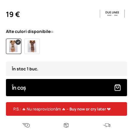
19 €
Alte culori disponibile::
În stoc 1 buc.
În coș
P.S.: 🔥 Nu reaprovizionăm 🔥 –
Buy now or cry later
💔