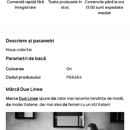
Comandă rapidă fără
Toate produsele în
Comenzile până la ora
înregistrare
stoc
13:00 sunt expediate
imediat
Descriere și parametri
Noua colectie
Parametri de bază
Culoarea
Gri
Codul produsului
P66464
Mărcă Due Linee
Marca
Due Linee
spune
da
celor mai recente tendințe de modă,
da
modei italiene, dar mai ales
da
femeii cu un stil italian!