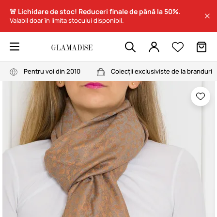
🚨 Lichidare de stoc! Reduceri finale de până la 50%.
Valabil doar în limita stocului disponibil.
Pentru voi din 2010
Colecții exclusiviste de la branduri