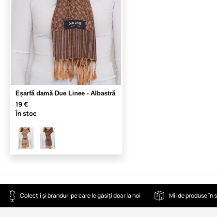
Eșarfă damă Due Linee - Albastră
19 €
În stoc
Colecții și branduri pe care le găsiți doar la noi
Mii de produse în 