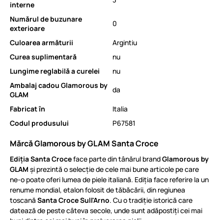
interne
Numărul de buzunare
0
exterioare
Culoarea armăturii
Argintiu
Curea suplimentară
nu
Lungime reglabilă a curelei
nu
Ambalaj cadou Glamorous by
da
GLAM
Fabricat în
Italia
Codul produsului
P67581
Mărcă Glamorous by GLAM Santa Croce
Ediția Santa Croce
face parte din tânărul brand
Glamorous by
GLAM
și prezintă o selecție de cele mai bune articole pe care
ne-o poate oferi lumea de piele italiană. Ediția face referire la un
renume mondial, etalon folosit de tăbăcării, din regiunea
toscană
Santa Croce Sull'Arno
. Cu o tradiție istorică care
datează de peste câteva secole, unde sunt adăpostiți cei mai