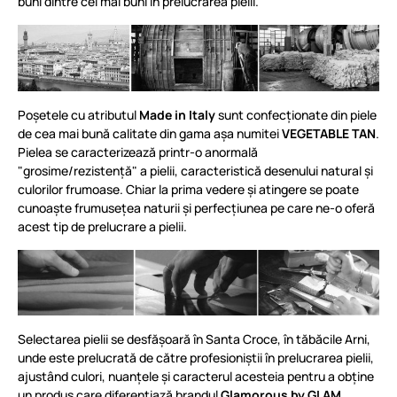
buni dintre cei mai buni în prelucrarea pielii.
Poșetele cu atributul
Made in Italy
sunt confecționate din piele
de cea mai bună calitate din gama așa numitei
VEGETABLE TAN
.
Pielea se caracterizează printr-o anormală
"grosime/rezistență" a pielii, caracteristică desenului natural și
culorilor frumoase. Chiar la prima vedere și atingere se poate
cunoaște frumusețea naturii și perfecțiunea pe care ne-o oferă
acest tip de prelucrare a pielii.
Selectarea pielii se desfășoară în Santa Croce, în tăbăcile Arni,
unde este prelucrată de către profesioniștii în prelucrarea pielii,
ajustând culori, nuanțele și caracterul acesteia pentru a obține
un produs care diferențiază brandul
Glamorous by GLAM
.