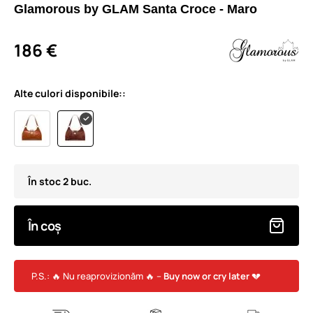
Glamorous by GLAM Santa Croce - Maro
186 €
Alte culori disponibile::
În stoc 2 buc.
În coș
P.S.: 🔥 Nu reaprovizionăm 🔥 –
Buy now or cry later
💔