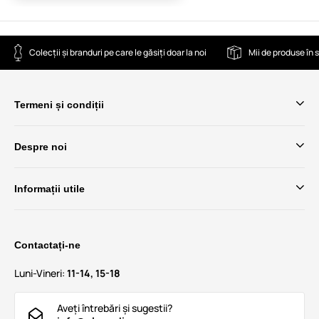
Colecții și branduri pe care le găsiți doar la noi
Mii de produse în 
Termeni și condiții
Despre noi
Informații utile
Contactați-ne
Luni-Vineri:
11-14, 15-18
Aveți întrebări și sugestii?