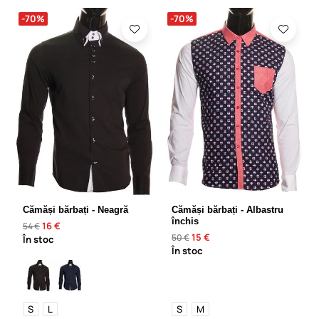
-70%
-70%
Cămăși bărbați - Neagră
Cămăși bărbați - Albastru
închis
16 €
54 €
15 €
50 €
În stoc
În stoc
S
L
S
M