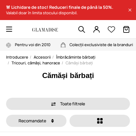
🚨 Lichidare de stoc! Reduceri finale de până la 50%.
Valabil doar în limita stocului disponibil.
Pentru voi din 2010
Colecții exclusiviste de la branduri
Introducere
Accesorii
Îmbrăcăminte bărbați
Tricouri, cămăși, hanorace
Cămăși bărbați
Cămăși bărbați
Toate filtrele
Recomandate