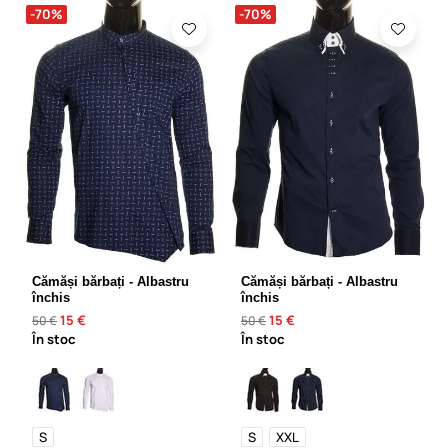
-70%
-70%
Cămăși bărbați - Albastru
Cămăși bărbați - Albastru
închis
închis
15 €
15 €
50 €
50 €
În stoc
În stoc
S
S
XXL