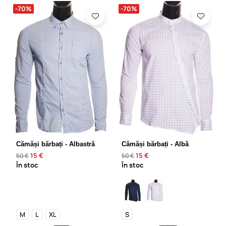
-70%
-70%
Cămăși bărbați - Albastră
Cămăși bărbați - Albă
15 €
15 €
50 €
50 €
În stoc
În stoc
M
L
XL
S