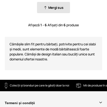
Mergi sus
Afișeză
1 - 6
Afișați din
6
produse
Cămășile slim fit pentru bărbați, potrivite pentru cei slabi
și medii, sunt elemente de modă bărbătească foarte
populare. Cămăși de design italian sau bucăți unice sunt
domeniul ofertei noastre.
Colecții și branduri pe care le găsiți doar la noi
Mii de produse în 
Termeni și condiții