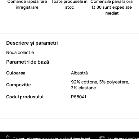
Comandă rapidă fără
Toate produsele în
Comenzile până la ora
înregistrare
stoc
13:00 sunt expediate
imediat
Descriere și parametri
Noua colectie
Parametri de bază
Culoarea
Albastră
92% cottone, 5% polyestere,
Compoziție
3% elastane
Codul produsului
P68041
Colecții și branduri pe care le găsiți doar la noi
Mii de produse în 