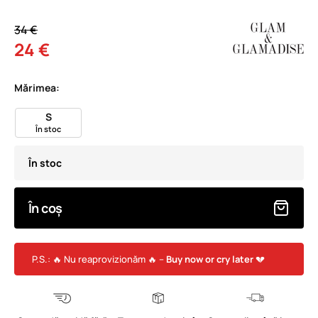
34 €
24 €
Mărimea:
S
În stoc
În stoc
În coș
P.S.: 🔥 Nu reaprovizionăm 🔥 –
Buy now or cry later
💔