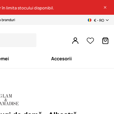
 în limita stocului disponibil.
a branduri
€ - RO
emei
Accesorii