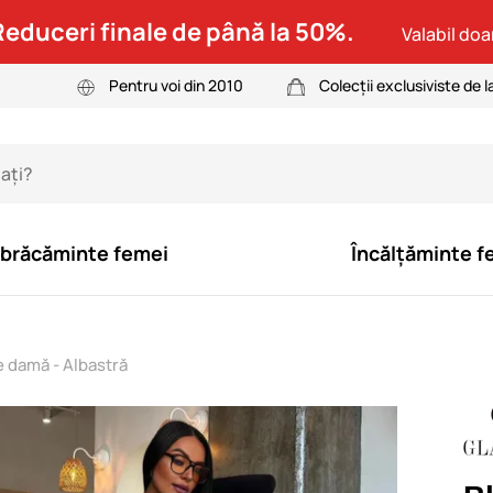
Reduceri finale de până la 50%.
Valabil doar
Pentru voi din 2010
Colecții exclusiviste de l
brăcăminte femei
Încălțăminte f
e damă - Albastră