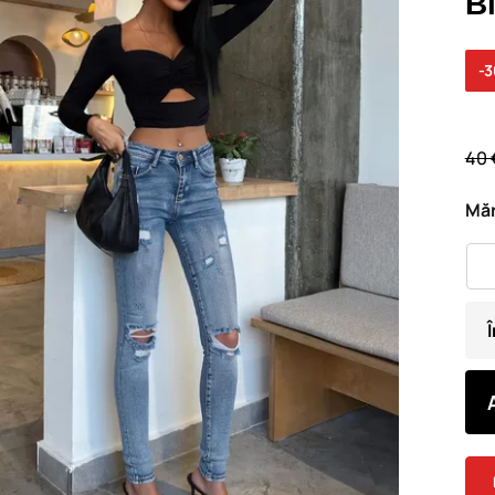
B
-
40 
Măr