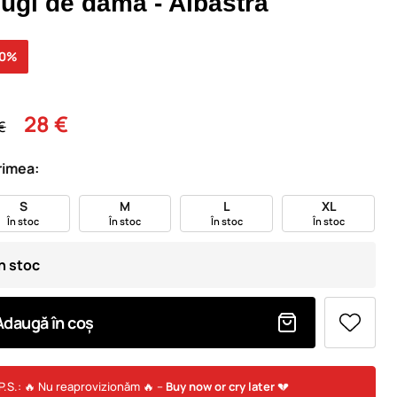
lugi de damă - Albastră
30%
28 €
€
imea:
S
M
L
XL
În stoc
În stoc
În stoc
În stoc
În stoc
Adaugă în coș
P.S.: 🔥 Nu reaprovizionăm 🔥 –
Buy now or cry later
💔