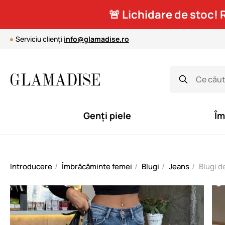
🚨 Lichidare de stoc! 
Serviciu clienți
info@glamadise.ro
Genți piele
Îm
Introducere
Îmbrăcăminte femei
Blugi
Jeans
Blugi d