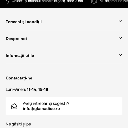
Colecții și branduri pe care le găsiți doar la noi
Mii de produse în 
Termeni și condiții
Despre noi
Informații utile
Contactați-ne
Luni-Vineri:
11-14, 15-18
Aveți întrebări și sugestii?
info@glamadise.ro
Ne găsiți și pe