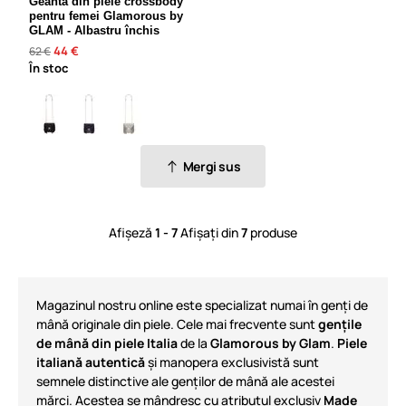
Geantă din piele crossbody
pentru femei Glamorous by
GLAM - Albastru închis
44 €
62 €
În stoc
Mergi sus
Afișeză
1 - 7
Afișați din
7
produse
Magazinul nostru online este specializat numai în genți de
mână originale din piele. Cele mai frecvente sunt
gențile
de mână din piele Italia
de la
Glamorous by Glam
.
Piele
italiană autentică
și manopera exclusivistă sunt
semnele distinctive ale genților de mână ale acestei
mărci. Acestea se mândresc cu atributul exclusiv
Made