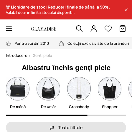
🚨 Lichidare de stoc! Reduceri finale de până la 50%.
Valabil doar în limita stocului disponibil.
Pentru voi din 2010
Colecții exclusiviste de la branduri
Introducere
Genți piele
Albastru închis genți piele
De mână
De umăr
Crossbody
Shopper
Toate filtrele